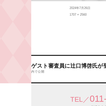
投
2024年7月26日
稿
フ
1707 × 2560
日:
ル
サ
イ
ズ
投
ゲスト審査員に辻口博啓氏が
稿
内で公開
ナ
ビ
ゲ
011
ー
TEL／