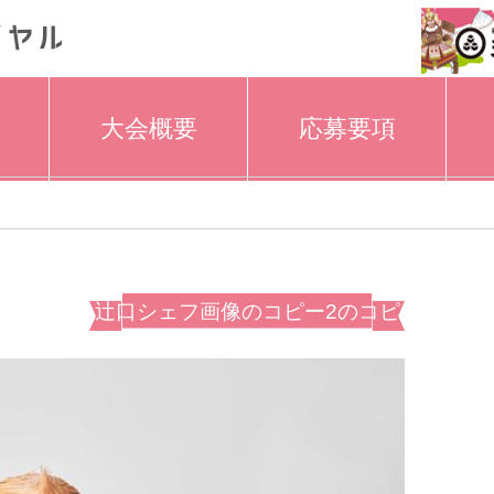
大会概要
応募要項
辻口シェフ画像のコピー2のコピ
ー