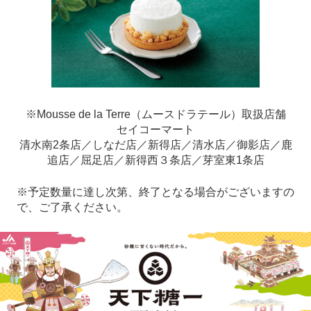
※Mousse de la Terre（ムースドラテール）取扱店舗
セイコーマート
清水南2条店／しなだ店／新得店／清水店／御影店／鹿
追店／屈足店／新得西３条店／芽室東1条店
※予定数量に達し次第、終了となる場合がございますの
で、ご了承ください。