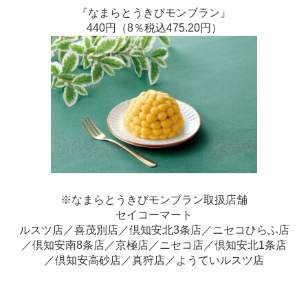
『なまらとうきびモンブラン』
440円（8％税込475.20円）
※なまらとうきびモンブラン取扱店舗
セイコーマート
ルスツ店／喜茂別店／倶知安北3条店／ニセコひらふ店
／倶知安南8条店／京極店／ニセコ店／倶知安北1条店
／倶知安高砂店／真狩店／ようていルスツ店