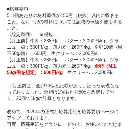
■応募要項
5. 1個あたりの材料原価が150円（税抜）以内に収まる
こと。なお下記の材料については記載の単価を使用する
こと。
〈設定単価〉 ※税抜
【訂正前】牛乳：238円/L、バター：3,050円/kg、グラ
ニュー糖：300円/kg、薄力粉：260円/kg、全卵10個（M
玉50g/個）：600円、生クリーム：2,000円/L
【訂正後】牛乳：238円/L、バター：3,050円/kg、グラ
ニュー糖：300円/kg、薄力粉：260円/kg、
全卵（M玉
50g/個を想定）：600円/kg
、生クリーム：2,000円/L
⇒ 訂正前は、全卵10個と記載があり、誤った表現とな
っておりました。全卵は1個あたり50gを想定してお
り、20個で1kgの計算となります。
改めて、2026年の正式な応募用紙を応募要項ページに
アップしております。
再度、応募用紙をダウンロードの上、お使いいただけま