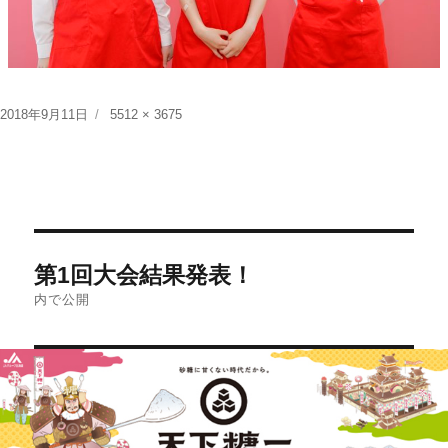
投
フ
2018年9月11日
5512 × 3675
稿
ル
日:
サ
イ
ズ
投
第1回大会結果発表！
稿
内で公開
ナ
ビ
ゲ
ー
シ