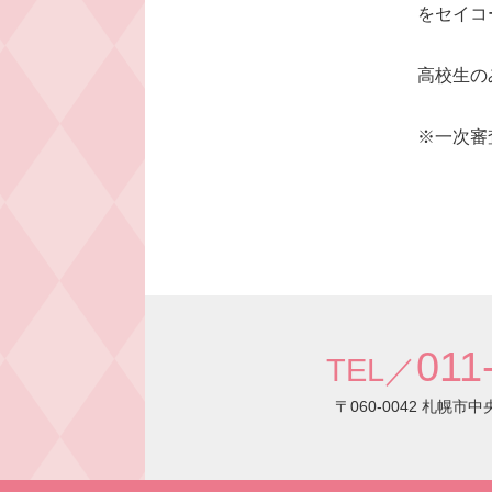
をセイコ
高校生の
※一次審
011
TEL／
〒060-0042 札