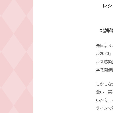
レシ
北海
先日より
ル202
ルス感染
本選開催
しかしな
憂い、実
いから、
ラインで