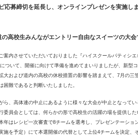
ピ応募締切を延長し、オンラインプレゼンを実施し
道の高校生みんながエントリー自由なスイーツの大会
ご案内させていただいておりました『ハイスクールパティシエ
0』について、開催に向けて準備を進めてまいりましたが、新型
拡大および道内の高校の休校措置の影響を踏まえて、7月の三
は困難であると判断いたしました。
がら、高体連の中止にあるように様々な大会が中止となってい
行委員会としては、何らかの形で高校生の活躍の場を提供した
本年はレシピ一次審査で8チームを選考し、プレゼンテーショ
実施を予定）にて本選開催の代替として上位4チームを決定、そ