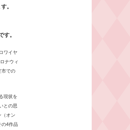
ます。
です。
ロワイヤ
コロナウィ
笠市での
る現状を
いとの思
ン（オン
の4作品