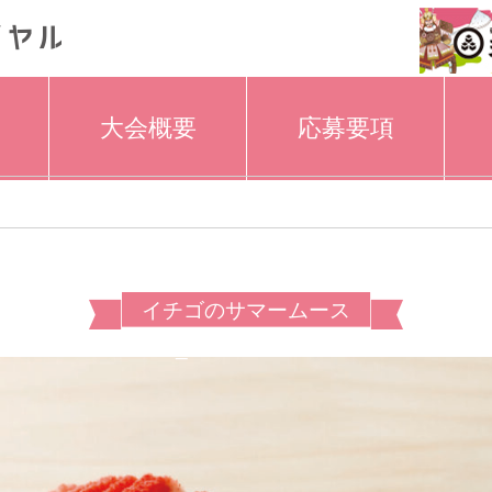
大会概要
応募要項
イチゴのサマームース
_2021.09.09kk