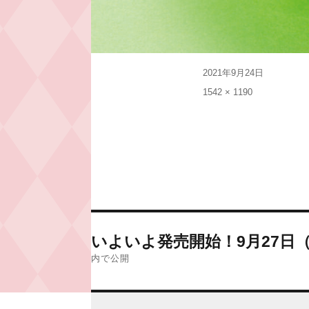
投
2021年9月24日
稿
フ
1542 × 1190
日:
ル
サ
イ
ズ
投
いよいよ発売開始！9月27日（
稿
内で公開
ナ
ビ