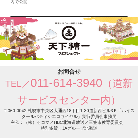
内で公開
ゲ
ー
シ
ョ
ン
お問合せ
011-614-3940
（道新
TEL／
サービスセンター内）
〒060-0042 札幌市中央区大通西18丁目1-30道新西ビル3Ｆ「ハイス
クールパティシエロワイヤル」実行委員会事務局
主催：（株）セコマ／HBC北海道放送／三笠市教育委員会
特別協賛：JAグループ北海道