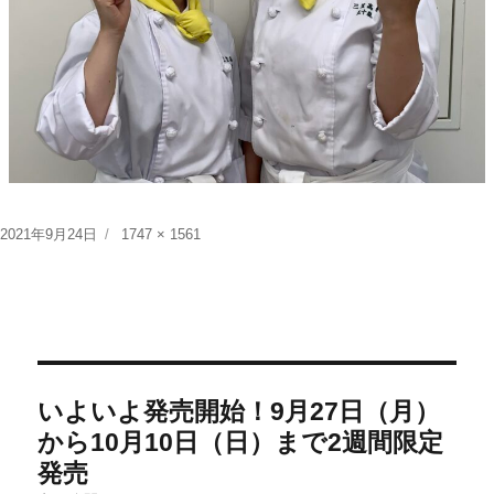
投
フ
2021年9月24日
1747 × 1561
稿
ル
日:
サ
イ
ズ
投
いよいよ発売開始！9月27日（月）
稿
から10月10日（日）まで2週間限定
ナ
発売
ビ