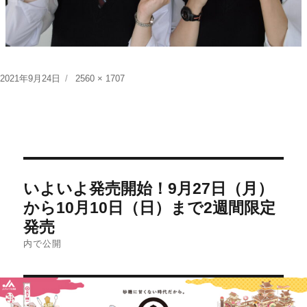
投
フ
2021年9月24日
2560 × 1707
稿
ル
日:
サ
イ
ズ
投
いよいよ発売開始！9月27日（月）
稿
から10月10日（日）まで2週間限定
ナ
発売
ビ
内で公開
ゲ
ー
シ