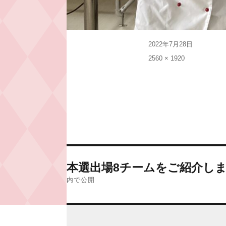
投
2022年7月28日
稿
フ
2560 × 1920
日:
ル
サ
イ
ズ
投
本選出場8チームをご紹介し
稿
内で公開
ナ
ビ
ゲ