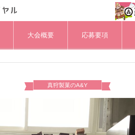
大会概要
応募要項
真狩製菓のA&Y