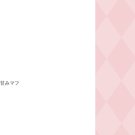
の⽢みマフ