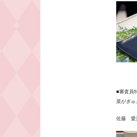
■審査員
菜がぎゅ
佐藤 愛