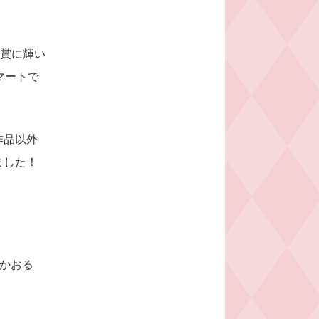
秀賞に輝い
マートで
作品以外
ました！
なこかおる