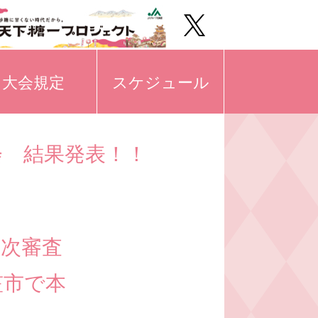
大会規定
スケジュール
会 結果発表！！
一次審査
笠市で本