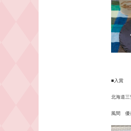
■入賞
北海道三笠⾼
⾵間 優