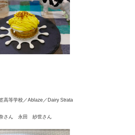
等学校／Ablaze／Dairy Strata
奈さん 永⽥ 紗世さん