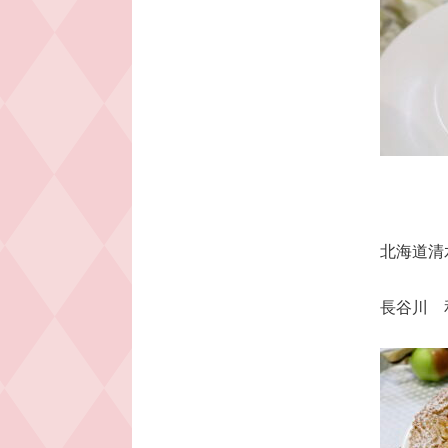
北海道清⽔
⻑⾕川 