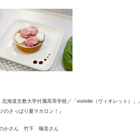
 北海道文教大学付属高等学校／「violette（ヴィオレット）
ツのさっぱり夏マカロン！』
のかさん ⽵下 颯⾳さん