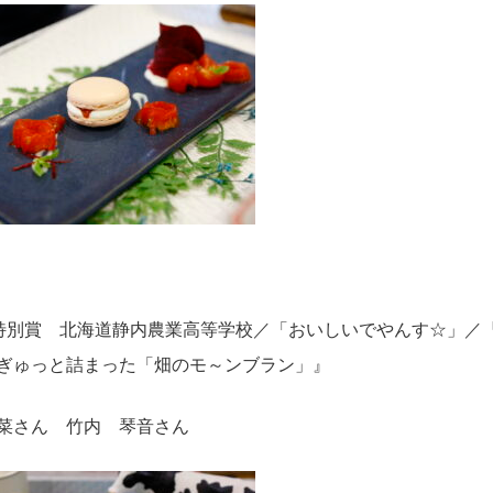
特別賞 北海道静内農業高等学校／「おいしいでやんす☆」／
ぎゅっと詰まった「畑のモ～ンブラン」』
菜さん ⽵内 琴⾳さん