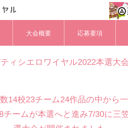
大会概要
応募要項
ティシエロワイヤル2022本選大
数14校23チーム24作品の中から
8チームが本選へと進み7/30に三