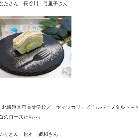
なたさん ⻑⾕川 ⼸⾥⼦さん
 北海道真狩高等学校／「ヤマツカリ」／『ルバーブタルト～
白のローズたち～』
のりさん 松本 姫和さん