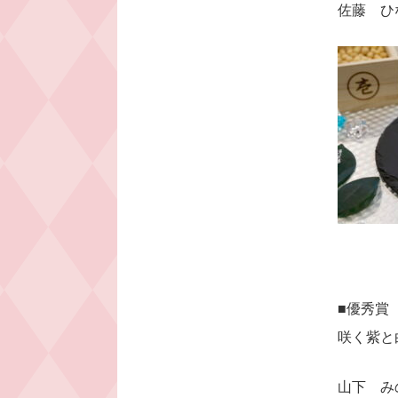
佐藤 ひ
■優秀賞
咲く紫と
⼭下 み