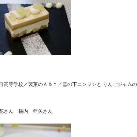
狩⾼等学校／製菓のＡ＆Ｙ／雪の下ニンジンと りんごジャム
花さん 横内 亜⽮さん