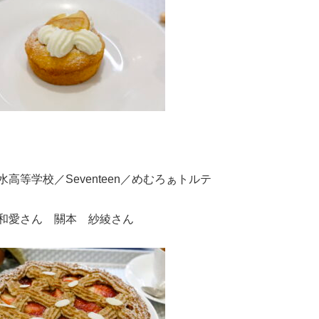
⾼等学校／Seventeen／めむろぁトルテ
和愛さん 關本 紗綾さん