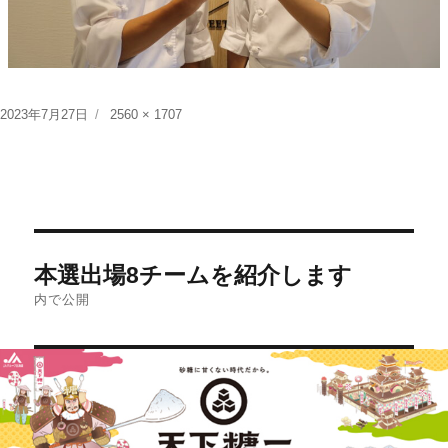
投
フ
2023年7月27日
2560 × 1707
稿
ル
日:
サ
イ
ズ
投
本選出場8チームを紹介します
稿
内で公開
ナ
ビ
ゲ
ー
シ