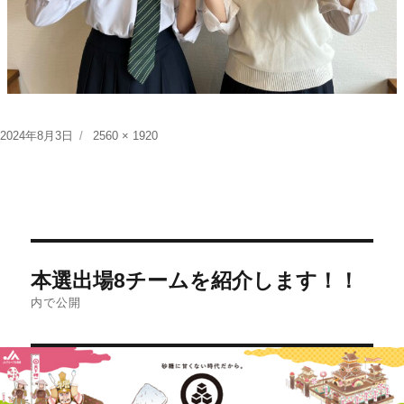
投
フ
2024年8月3日
2560 × 1920
稿
ル
日:
サ
イ
ズ
投
本選出場8チームを紹介します！！
稿
内で公開
ナ
ビ
ゲ