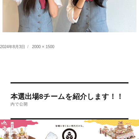
投
フ
2024年8月3日
2000 × 1500
稿
ル
日:
サ
イ
ズ
投
本選出場8チームを紹介します！！
稿
内で公開
ナ
ビ
ゲ