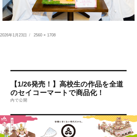
投
フ
2026年1月23日
2560 × 1708
稿
ル
日:
サ
イ
ズ
投
【1/26発売！】高校生の作品を全道
稿
のセイコーマートで商品化！
ナ
内で公開
ビ
ゲ
ー
シ