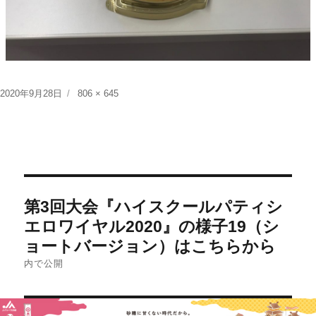
投
フ
2020年9月28日
806 × 645
稿
ル
日:
サ
イ
ズ
投
第3回大会『ハイスクールパティシ
稿
エロワイヤル2020』の様子19（シ
ナ
ョートバージョン）はこちらから
ビ
内で公開
ゲ
ー