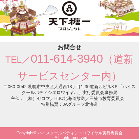
シ
ョ
ン
お問合せ
011-614-3940
（道新
TEL／
サービスセンター内）
〒060-0042 札幌市中央区大通西18丁目1-30道新西ビル3Ｆ「ハイス
クールパティシエロワイヤル」実行委員会事務局
主催：（株）セコマ／HBC北海道放送／三笠市教育委員会
特別協賛：JAグループ北海道
Copyright© ハイスクールパティシエロワイヤル実行委員会
All rights reserved.