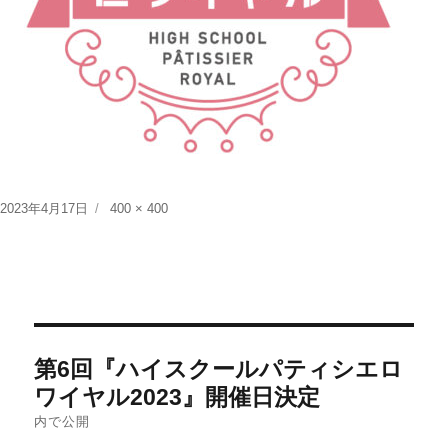
投
フ
2023年4月17日
400 × 400
稿
ル
日:
サ
イ
ズ
投
第6回『ハイスクールパティシエロ
稿
ワイヤル2023』開催日決定
ナ
内で公開
ビ