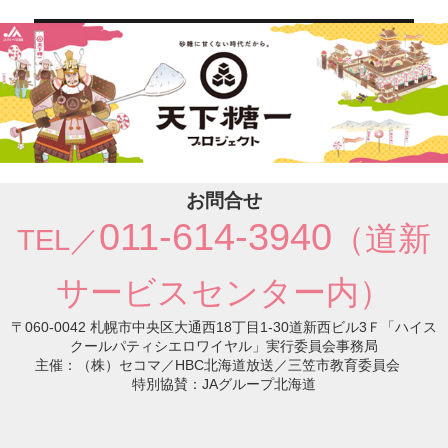
ゲ
ー
シ
ョ
ン
お問合せ
011-614-3940
（道新
TEL／
サービスセンター内）
〒060-0042 札幌市中央区大通西18丁目1-30道新西ビル3Ｆ「ハイス
クールパティシエロワイヤル」実行委員会事務局
主催：（株）セコマ／HBC北海道放送／三笠市教育委員会
特別協賛：JAグループ北海道