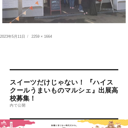
投
フ
2023年5月11日
2259 × 1664
稿
ル
日:
サ
イ
ズ
投
スイーツだけじゃない！ 『ハイス
稿
クールうまいものマルシェ』出展高
ナ
校募集！
ビ
内で公開
ゲ
ー