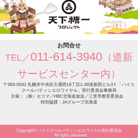
シ
ョ
ン
お問合せ
011-614-3940
（道新
TEL／
サービスセンター内）
〒060-0042 札幌市中央区大通西18丁目1-30道新西ビル3Ｆ「ハイス
クールパティシエロワイヤル」実行委員会事務局
主催：（株）セコマ／HBC北海道放送／三笠市教育委員会
特別協賛：JAグループ北海道
Copyright© ハイスクールパティシエロワイヤル実行委員会
All rights reserved.