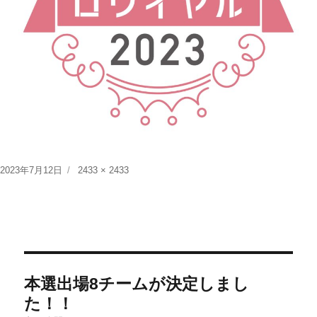
投
フ
2023年7月12日
2433 × 2433
稿
ル
日:
サ
イ
ズ
投
本選出場8チームが決定しまし
稿
た！！
ナ