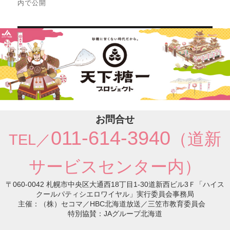
内で公開
ビ
ゲ
ー
シ
ョ
ン
お問合せ
011-614-3940
（道新
TEL／
サービスセンター内）
〒060-0042 札幌市中央区大通西18丁目1-30道新西ビル3Ｆ「ハイス
クールパティシエロワイヤル」実行委員会事務局
主催：（株）セコマ／HBC北海道放送／三笠市教育委員会
特別協賛：JAグループ北海道