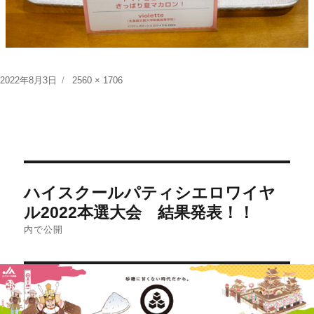
投
フ
2022年8月3日
2560 × 1706
稿
ル
日:
サ
イ
ズ
投
ハイスクールパティシエロワイヤ
稿
ル2022本選大会 結果発表！！
ナ
内で公開
ビ
ゲ
ー
シ