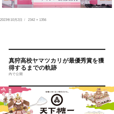
投
フ
2023年10月2日
2342 × 1356
稿
ル
日:
サ
イ
ズ
投
真狩高校ヤマツカリが最優秀賞を獲
稿
得するまでの軌跡
ナ
内で公開
ビ
ゲ
ー
シ
ョ